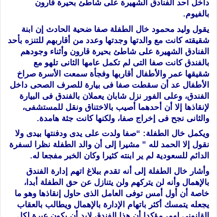
داخل أحد الفنادق الشهيرة على شاطئ بحيرة قارون
بالفيوم.
يقول وليد محمود خال الطفلة صفا ضحية الحادث إن ابنة
شقيقته كانت مع والدتها وجدتها وعدد من أقاربهم للتنزه بأحد
الفنادق الشهيرة على شاطئ بحيرة قارون وأثناء وجودهم
بالفندق كانت صفا التى لم تكمل عامها الثانى تلهو مع
شقيقها عمر والأطفال أقاربها وفجأة سمعت الأسرة صراخ
الأطفال عد أن سقطت صفا فى بيارة للصرف الصحى داخل
الفندق، وعلى الفور نزل شابان يعملان بالفندق فى البيارة
لإنقاذها إلا أن أحدهما أصيب بالاختناق ونقل للمستشفى،
والثانى نجح فى إخراج صفا، ولكنها كانت جثة هامدة.
ويكمل خال الطفلة: “صفا ولدت على يدى ودفنتها بيدى ولا
نقول إلا الحمد لله ” مشيرا إلى أن والد الطفلة نظرا لسفرة
الدائم للسعودية لم ير ابنته كثيرا وكان الخبر مفجعا له.
وأشار خال الطفلة إلى أنه تقدم ببلاغ اتهم إدارة الفندق
بالإهمال وأنه لن يتركهم ولن يتنازل عن حق الطفلة أبدا،
خاصة أن أول أمس توفى العامل الذى حاول إنقاذها وهو ما
يجعله يتمسك أكثر باتهام الإدارة بالإهمال ويطالب بالعقاب
القانونى لهم، مؤكدا أن هذا الفندق لابد أن يكون عبرة لكل