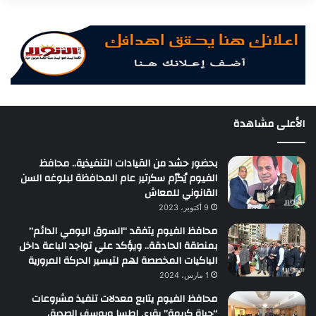
الأعلى مشاهدة
بحضور حشد من القيادات التنفيذية.. محافظ
الفيوم يُكرّم سكرتير عام المحافظة لبلوغه السن
القانوني للمعاش
9 أكتوبر، 2023
محافظ الفيوم يتفقد “السوق اليومي الدائم”
بمنطقة الحادقة.. ويؤكد علي تواجد الباعة داخل
الباكيات المخصصة لهم لتيسير الحركة المرورية
1 مارس، 2024
محافظ الفيوم يتابع معدلات تنفيذ مشروعات
“حياة كريمة” بقرى إطسا ويوسف الصديق