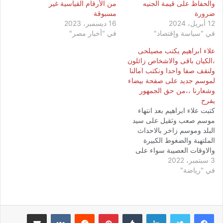
والحفاظ على قيمة الجنيه
من الأرقام القياسية غير
ضرورة
مسبوقة
12 أبريل، 2024
16 ديسمبر، 2023
في "سياسة وإقتصاد"
في "أخبار مصر"
علاء ابراهيم يكتب مصيلحى
،الكيان باقى والاشخاص زائلون
ولنقف صفا واحدا ونكتب امالنا
لموسم جديد على صفحة بيضاء
وشعارنا ،،من حق الجمهور
يفرح
كتبت علاء ابراهيم بعد انتهاء
موسم صعب وثقيل على سيد
البلد وموسم زاخر بالاحداث
الملتهبة والضغوط الكبيرة
والاوقات العصيبة سواء على
3 سبتمبر، 2022
مجلس الإدارة او الجمهور ،هنا
في "رياضة"
جاء دور كبير عائلة الاتحاد الذى
عاود ليفتح صفحة بيضاء لم
يدون فيها شئ غير عبارة قوية
وهى لن نكرر أخطاء الماضى
ومن حق…
لينكدإن
بينتيريست
مشاركة عبر البريد