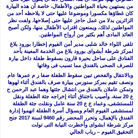
من يستهين بحياة المواطنين والأطفال، خاصة أن هذه البيارة
كان غطاؤها مكسورا وموضوعا عليها حتى لا يلاحظه أحد من
الزائرين بدلا من عمل حاجز عليها حتى إصلاحها، ولفت نظر
المواطنين لذلك، ويمنعون اقتراب الأطفال منها، ولكن أصبح
العائد المادى أهم بكثير من أرواح المواطنين.
تلقى اللواء خالد شلبى مدير أمن الفيوم إخطارا بورود بلاغ
لمركز شرطة أبشواى بورود بلاغ من الخدمة المعينة بأحد
الفنادق على ساحل بحيرة قارون بسقوط طفلة داخل بيارة
للصرف الصحى بالفندق مما تسبب فى وفاتها
وبالانتقال والفحص تبين سقوط الطفلة صفا ر م عمرها عام
ونصف تقيم بمركز سنورس ببيارة صرف بالفندق أثناء لهوها
وتمكن عاملان بالفندق من انتشال جثتها وهما عبد الرحمن ح
ع 20 سنة، وأصيب باختناق أثناء إخراجه جثة الطفلة ونقل
للمستشفى، وعماد ع ع 20 سنة عامل ونقلت جثة الطفلة
لمستشفى الفيوم العام وبسؤال أسرة الطفلة اتهموا إدارة
الفندق بالإهمال، وتحرر المحضر رقم 9460 لسنة 2017 جنح
مركز شرطة ابشواى وأخطرت النيابة التى تولت
التحقيق.الفيوم – رباب الجالي