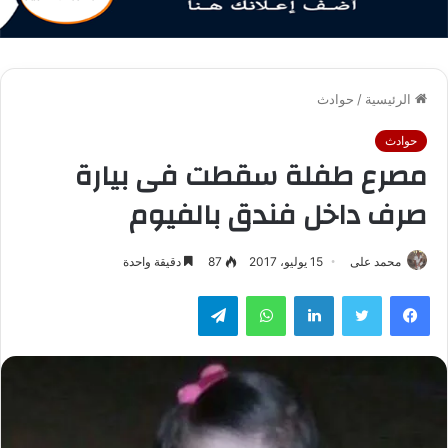
الرئيسية
/
حوادث
حوادث
مصرع طفلة سقطت فى بيارة
صرف داخل فندق بالفيوم
محمد على
15 يوليو، 2017
87
دقيقة واحدة
فيسبوك
تويتر
لينكدإن
واتساب
تيلقرام